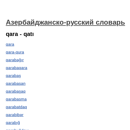
Азербайджанско-русский словарь
qara - qatı
qara
qara-qura
qarabağır
qarabaqara
qarabaş
qarabasan
qarabaşaq
qarabasma
qarabatdaq
qarabibər
qarabığ