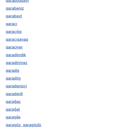
qarabuğdayı
qarabəniz
qarabəxt
qaraçı
qaraçılıq
qaraçısayaq
qaraciyər
qaradimdik
qaradinməz
qaradiş
qaradöş
qaradənizçi
qaradərili
qarağac
qarağat
qaragilə
qaragöz, qaragözlü