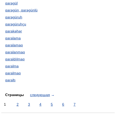
qaragül
qaragün, qaragünlü
qaragüruh
qaragüruhçu
qarakəhər
qaralama
qaralamaq
qaralanmaq
qaraldılmaq
qaralma
qaralmaq
qaraltı
Страницы
следующая
→
1
2
3
4
5
6
7